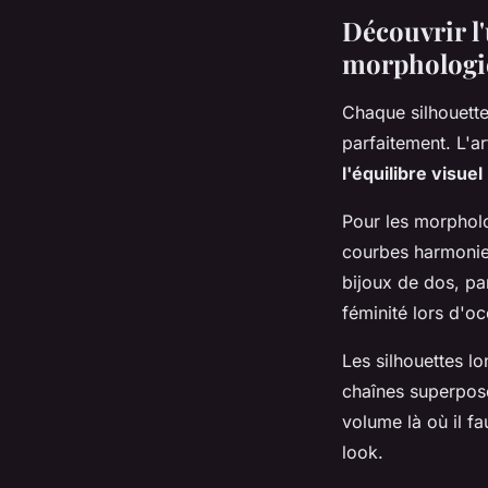
Découvrir l'
morphologi
Chaque silhouette
parfaitement. L'a
l'équilibre visuel
Pour les morpholo
courbes harmonieu
bijoux de dos, pa
féminité lors d'o
Les silhouettes l
chaînes superposé
volume là où il fa
look.