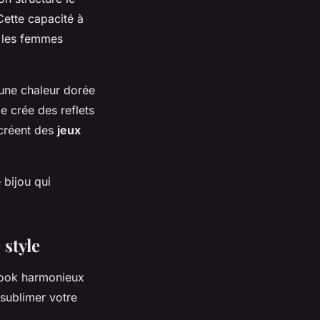
Cette capacité à
t les femmes
 une chaleur dorée
ze crée des reflets
 créent des
jeux
 bijou qui
 style
 look harmonieux
 sublimer votre