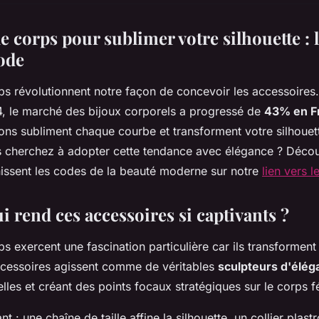
e corps pour sublimer votre silhouette : 
ode
ps révolutionnent notre façon de concevoir les accessoires
, le marché des bijoux corporels a progressé de
43% en F
ons subliment chaque courbe et transforment votre silhouett
s cherchez à adopter cette tendance avec élégance ? Déc
nissent les codes de la beauté moderne sur notre
lien vers l
i rend ces accessoires si captivants ?
s exercent une fascination particulière car ils transforment 
ccessoires agissent comme de véritables
sculpteurs d'élég
lles et créant des points focaux stratégiques sur le corps f
ant : une chaîne de taille affine la silhouette, un collier plast