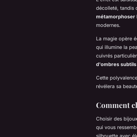
décolleté, tandis 
métamorphoser 
modernes.
La magie opère ég
qui illumine la pe
cuivrés particuli
d'ombres subtils
Cette polyvalence
révélera sa beauté
Comment cho
Choisir des bijou
qui vous ressemble
silhouette avec é