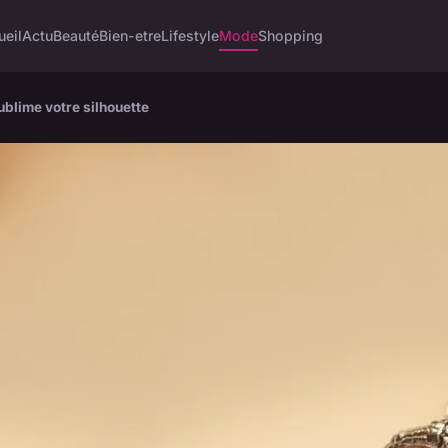
ueil
Actu
Beauté
Bien-etre
Lifestyle
Mode
Shopping
ublime votre silhouette