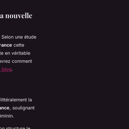
la nouvelle
. Selon une étude
rance
cette
e en véritable
ouvrez comment
e blog
.
littéralement la
ance
, soulignant
éminin.
ron structure le