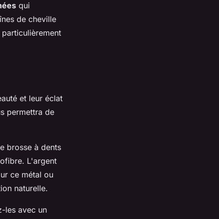
inées
qui
înes de cheville
 particulièrement
auté et leur éclat
s permettra de
ne brosse à dents
fibre. L'argent
our ce métal ou
on naturelle.
z-les avec un