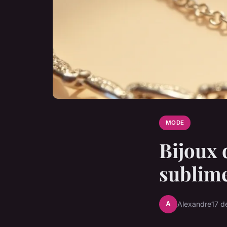
MODE
Bijoux 
sublime
A
Alexandre
17 d