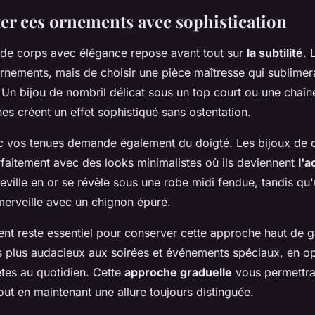
ter ces ornements avec sophistication
 de corps avec élégance repose avant tout sur
la subtilité
. 
rnements, mais de choisir une pièce maîtresse qui sublimera
Un bijou de nombril délicat sous un top court ou une chaîne 
s créent un effet sophistiqué sans ostentation.
ec vos tenues demande également du doigté. Les bijoux de 
faitement avec des looks minimalistes où ils deviennent
l'a
ville en or se révèle sous une robe midi fendue, tandis qu'u
 merveille avec un chignon épuré.
nt reste essentiel pour conserver cette approche haut de
 plus audacieux aux soirées et événements spéciaux, en o
ètes au quotidien. Cette
approche graduelle
vous permettra
out en maintenant une allure toujours distinguée.