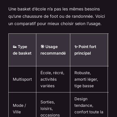
Une basket d’école n’a pas les mêmes besoins
qu’une chaussure de foot ou de randonnée. Voici
un comparatif pour mieux choisir selon l’usage.
🔄
👟 Type
🎯 Usage
✨ Point fort
Ni
de basket
recommandé
principal
de
fle
École, récré,
Robuste,
Fle
Multisport
activités
amorti léger,
m
variées
tige basse
Design
Sorties,
Mode /
tendance,
Fle
loisirs,
Ville
confort toute la
él
occasions