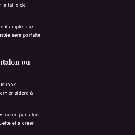
la taille de
ment ample que
stée sera parfaite
ntalon ou
un look
ernier aidera à
es ou un pantalon
ette et à créer