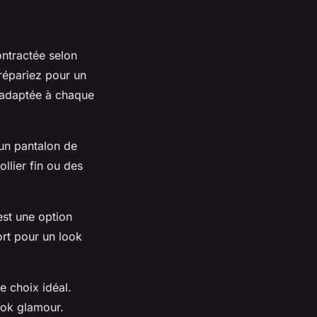
ontractée selon
répariez pour un
adaptée à chaque
 un pantalon de
llier fin ou des
est une option
rt pour un look
e choix idéal.
ook glamour.