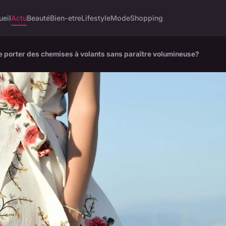
ueil
Actu
Beauté
Bien-etre
Lifestyle
Mode
Shopping
de porter des chemises à volants sans paraître volumineuse?