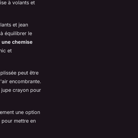
se à volants et
ants et jean
 équilibrer le
r une chemise
hic et
plissée peut être
l'air encombrante.
e jupe crayon pour
lement une option
 pour mettre en