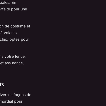
iales. En
arfaite pour une
lon de costume et
à volants
 chic, optez pour
ns votre tenue.
 et assurance,
ts
 diverses façons de
imordial pour