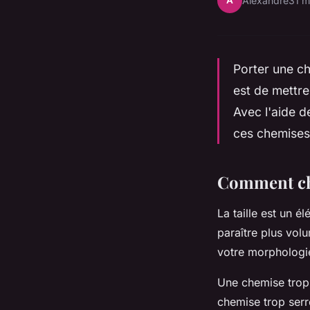
A
Alexandre
31 m
Porter une ch
est de mettre
Avec l'aide d
ces chemises
Comment cho
La taille est un é
paraître plus vol
votre morphologi
Une chemise trop 
chemise trop serr