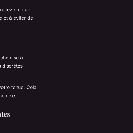
renez soin de
e et à éviter de
e chemise à
s discrètes
votre tenue. Cela
chemise.
ntes