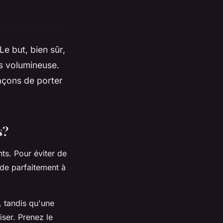
Le but, bien sûr,
us volumineuse.
façons de porter
s?
nts. Pour éviter de
nde parfaitement à
, tandis qu'une
ser. Prenez le